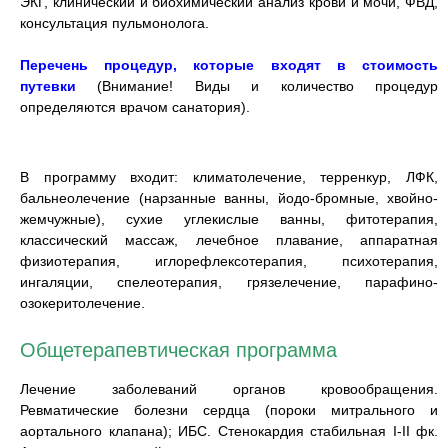
ЭКГ, клинический и биохимический анализ крови и мочи, ФВД,
консультация пульмонолога.
Перечень процедур, которые входят в стоимость
путевки
(Внимание! Виды и количество процедур
определяются врачом санатория).
В программу входит: климатолечение, терренкур, ЛФК,
бальнеолечение (нарзанные ванны, йодо-бромные, хвойно-
жемчужные), сухие углекислые ванны, фитотерапия,
классический массаж, лечебное плавание, аппаратная
физиотерапия, иглорефлексотерапия, психотерапия,
ингаляции, спелеотерапия, грязелечение, парафино-
озокеритолечение.
Общетерапевтическая программа
Лечение заболеваний органов кровообращения.
Ревматические болезни сердца (пороки митрального и
аортального клапана); ИБС. Стенокардия стабильная I-II фк.