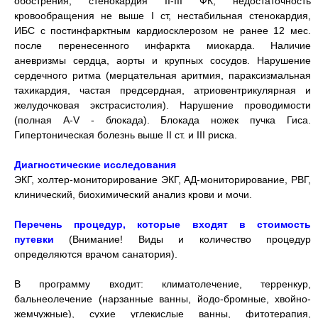
обострения, стенокардия II-III ФК, недостаточность
кровообращения не выше I ст, нестабильная стенокардия,
ИБС с постинфарктным кардиосклерозом не ранее 12 мес.
после перенесенного инфаркта миокарда. Наличие
аневризмы сердца, аорты и крупных сосудов. Нарушение
сердечного ритма (мерцательная аритмия, параксизмальная
тахикардия, частая предсердная, атриовентрикулярная и
желудочковая экстрасистолия). Нарушение проводимости
(полная А-V - блокада). Блокада ножек пучка Гиса.
Гипертоническая болезнь выше II ст. и III риска.
Диагностические исследования
ЭКГ, холтер-мониторирование ЭКГ, АД-мониторирование, РВГ,
клинический, биохимический анализ крови и мочи.
Перечень процедур, которые входят в стоимость
путевки
(Внимание! Виды и количество процедур
определяются врачом санатория).
В программу входит: климатолечение, терренкур,
бальнеолечение (нарзанные ванны, йодо-бромные, хвойно-
жемчужные), сухие углекислые ванны, фитотерапия,