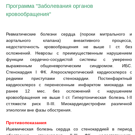
Программа "Заболевания органов
кровообращения"
Ревматические болезни сердца (пороки митрального и
аортального клапана) внеактивного процесса,
недостаточность кровообращения не выше I ст. без
осложнений. Неврозы с преимущественным нарушением
функции сердечно-сосудистой системы с умеренно
выраженным общеневротическим синдромом. ИБС.
Стенокардия I ФК. Атеросклеротический кардиосклероз с
редкими приступами стенокардии. Постинфарктный
кардиосклероз с перенесенным инфарктом миокарда не
ранее 12 мес. без осложнений с нарушением
кровообращения не выше I ст. Гипертоническая болезнь I-II
ст.тяжести риск II-III. Миокардиодистрофии различной
этиологии вне фазы обострения.
Противопоказания
Ишемическая болезнь сердца со стенокардией в период