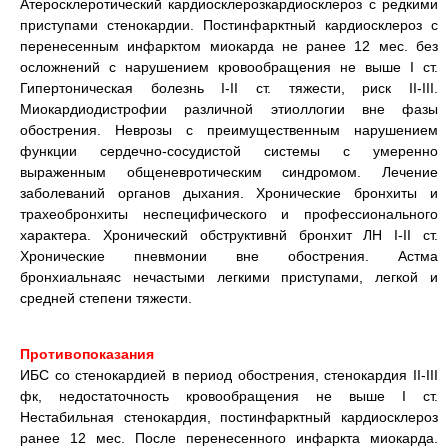
Атеросклеротический кардиосклерозкардиосклероз с редкими
приступами стенокардии. Постинфарктный кардиосклероз с
перенесенным инфарктом миокарда не ранее 12 мес. без
осложнений с нарушением кровообращения не выше I ст.
Гипертоническая болезнь I-II ст. тяжести, риск II-III.
Миокардиодистрофии различной этиоллогии вне фазы
обострения. Неврозы с преимущественным нарушением
функции сердечно-сосудистой системы с умеренно
выраженным общеневротическим синдромом. Лечение
заболеваний органов дыхания. Хронические бронхиты и
трахеобронхиты неспецифического и профессионального
характера. Хронический обструктивнй бронхит ЛН I-II ст.
Хронические пневмонии вне обострения. Астма
бронхиальнаяс нечастыми легкими приступами, легкой и
средней степени тяжести.
Противопоказания
ИБС со стенокардией в период обострения, стенокардия II-III
фк, недостаточность кровообращения не выше I ст.
Нестабильная стенокардия, постинфарктный кардиосклероз
ранее 12 мес. После перенесенного инфаркта миокарда.