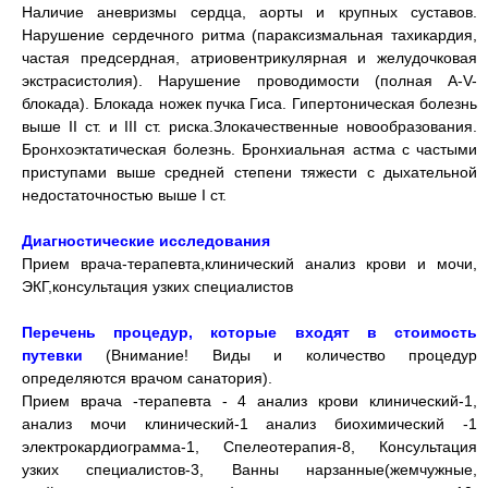
Наличие аневризмы сердца, аорты и крупных суставов.
Нарушение сердечного ритма (параксизмальная тахикардия,
частая предсердная, атриовентрикулярная и желудочковая
экстрасистолия). Нарушение проводимости (полная А-V-
блокада). Блокада ножек пучка Гиса. Гипертоническая болезнь
выше II ст. и III ст. риска.Злокачественные новообразования.
Бронхоэктатическая болезнь. Бронхиальная астма с частыми
приступами выше средней степени тяжести с дыхательной
недостаточностью выше I ст.
Диагностические исследования
Прием врача-терапевта,клинический анализ крови и мочи,
ЭКГ,консультация узких специалистов
Перечень процедур, которые входят в стоимость
путевки
(Внимание! Виды и количество процедур
определяются врачом санатория).
Прием врача -терапевта - 4 анализ крови клинический-1,
анализ мочи клинический-1 анализ биохимический -1
электрокардиограмма-1, Спелеотерапия-8, Консультация
узких специалистов-3, Ванны нарзанные(жемчужные,